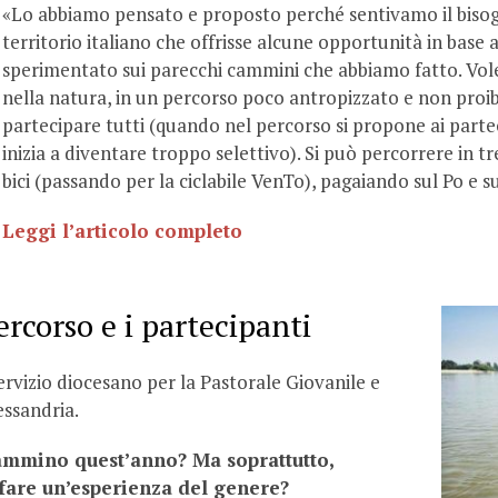
«
Lo abbiamo pensato e proposto perché sentivamo il bisogn
territorio italiano che offrisse alcune opportunità in base
sperimentato sui parecchi cammini che abbiamo fatto. Vo
nella natura, in un percorso poco antropizzato e non proibi
partecipare tutti (quando nel percorso si propone ai partec
inizia a diventare troppo selettivo). Si può percorrere in tr
bici (passando per la ciclabile VenTo), pagaiando sul Po e s
Leggi l’articolo completo
ercorso e i partecipanti
Servizio diocesano per la Pastorale Giovanile e
essandria.
 cammino quest’anno? Ma soprattutto,
 fare un’esperienza del genere?