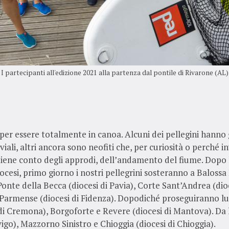
I partecipanti all'edizione 2021 alla partenza dal pontile di Rivarone (AL)
 per essere totalmente in canoa. Alcuni dei pellegini hanno 
viali, altri ancora sono neofiti che, per curiosità o perché in
tiene conto degli approdi, dell’andamento del fiume. Dopo 
ocesi, primo giorno i nostri pellegrini sosteranno a Balossa 
Ponte della Becca (diocesi di Pavia), Corte Sant’Andrea (dio
 Parmense (diocesi di Fidenza). Dopodiché proseguiranno lun
di Cremona), Borgoforte e Revere (diocesi di Mantova). Da 
go), Mazzorno Sinistro e Chioggia (diocesi di Chioggia).