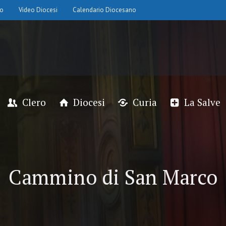
io
Video Diocesi
Calendario Diocesano
Clero
Diocesi
Curia
La Salve
Cammino di San Marco