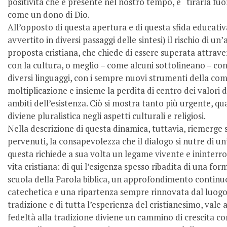
positività che è presente nel nostro tempo, e “tirarla fu
come un dono di Dio.
All’opposto di questa apertura e di questa sfida educati
avvertito in diversi passaggi delle sintesi) il rischio di un
proposta cristiana, che chiede di essere superata attrav
con la cultura, o meglio – come alcuni sottolineano – con 
diversi linguaggi, con i sempre nuovi strumenti della com
moltiplicazione e insieme la perdita di centro dei valori d
ambiti del­l’esistenza. Ciò si mostra tanto più urgente, qu
diviene pluralistica negli aspetti culturali e religiosi.
Nella descrizione di questa dinamica, tuttavia, riemerge
pervenuti, la consapevolezza che il dialogo si nutre di un’
questa richiede a sua volta un legame vivente e ininterro
vita cristiana: di qui l’esigenza spesso ribadita di una f
scuola della Parola biblica, un approfondimento continu
catechetica e una ripartenza sempre rinnovata dal luogo 
tradizione e di tutta l’esperienza del cristianesimo, vale a 
fedeltà alla tradizione diviene un cammino di crescita c