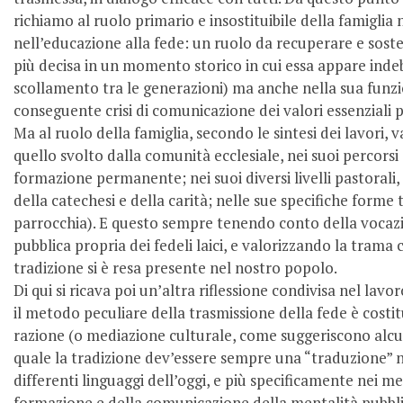
richiamo al ruolo primario e insostituibile della famiglia
nell’educazione alla fede: un ruolo da recuperare e sos
più decisa in un momento storico in cui essa appare indeb
scollamento tra le generazioni) ma anche nella sua funzi
conseguente crisi di comunicazione dei valori essenziali p
Ma al ruolo della famiglia, secondo le sintesi dei lavori, 
quello svolto dalla comunità ecclesiale, nei suoi percorsi d
formazione permanente; nei suoi diversi livelli pastorali, 
della catechesi e della carità; nelle sue specifiche forme t
parrocchia). E questo sempre tenendo conto della vocaz
pubblica propria dei fedeli laici, e valorizzando la trama c
tradizione si è resa presente nel nostro popolo.
Di qui si ricava poi un’altra riflessione condivisa nel lavo
il metodo peculiare della trasmissione della fede è costit
razione (o mediazione culturale, come suggeriscono alcu
quale la tradizione dev’essere sempre una “traduzione” ne
differenti linguaggi dell’oggi, e più specificamente nei me
formazione e della comunicazione della mentalità pubblic