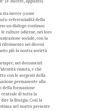
ori” (e-ducere, appunto)
va sta invece (come
’auto-referenzialità della
erso un dialogo continuo
le culture odierne, nei loro
unicazione sociale, con la
i riferimento nei diversi
anto più la nostra società
 sempre, nei documenti
identità vissuta, e che
tto con le sorgenti della
ormazione permanente alla
o della formazione
centrale di tutta la
dire la liturgia. Così la
ontinua nel nostro presente