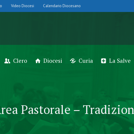
io
Video Diocesi
Calendario Diocesano
Clero
Diocesi
Curia
La Salve
rea Pastorale – Tradizio