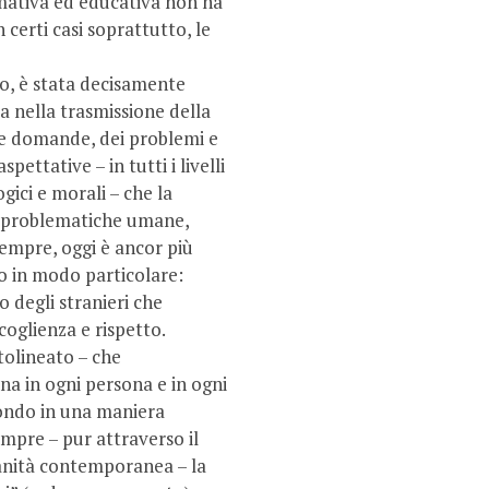
mativa ed educativa non ha
certi casi soprattutto, le
do, è stata decisamente
 nella trasmissione della
elle domande, dei problemi e
pettative – in tutti i livelli
ogici e morali – che la
e problematiche umane,
 sempre, oggi è ancor più
no in modo particolare:
o degli stranieri che
oglienza e rispetto.
tolineato – che
ina in ogni persona e in ogni
mondo in una maniera
mpre – pur attraverso il
manità contemporanea – la