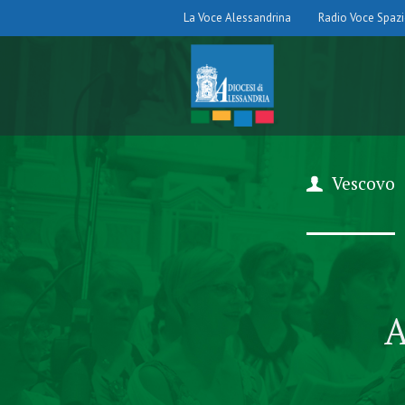
La Voce Alessandrina
Radio Voce Spaz
Vescovo
A