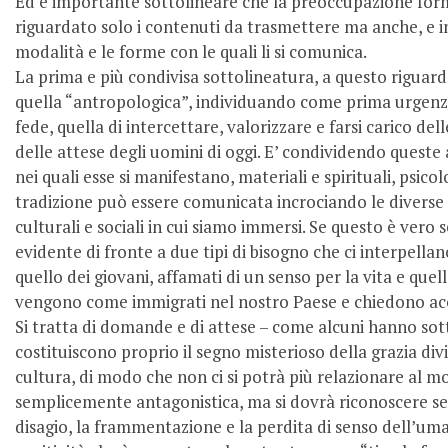
Ed è importante sottolineare che la preoccupazione for
riguardato solo i contenuti da trasmettere ma anche, e in 
modalità e le forme con le quali li si comunica.
La prima e più condivisa sottolineatura, a questo riguar
quella “antropologica”, individuando come prima urgenza
fede, quella di intercettare, valorizzare e farsi carico d
delle attese degli uomini di oggi. E’ condividendo queste as
nei quali esse si manifestano, materiali e spirituali, psicol
tradizione può essere comunicata incrociando le divers
culturali e sociali in cui siamo immersi. Se questo è vero
evidente di fronte a due tipi di bisogno che ci interpella
quello dei giovani, affamati di un senso per la vita e quell
vengono come immigrati nel nostro Paese e chiedono acc
Si tratta di domande e di attese – come alcuni hanno sot
costituiscono proprio il segno misterioso della grazia div
cultura, di modo che non ci si potrà più relazionare al 
semplicemente antagonistica, ma si dovrà riconoscere se
disagio, la frammentazione e la perdita di senso dell’u