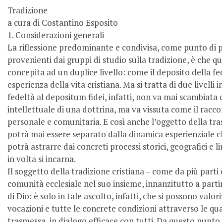
Tradizione
a cura di Costantino Esposito
1. Considerazioni generali
La riflessione predominante e condivisa, come punto di pa
provenienti dai gruppi di studio sulla tradizione, è che 
concepita ad un duplice livello: come il deposito della f
esperienza della vita cristiana. Ma si tratta di due livelli 
fedeltà al depositum fidei, infatti, non va mai scambiata 
intellettuale di una dottrina, ma va vissuta come il racc
personale e comunitaria. E così anche l’oggetto della tr
potrà mai essere separato dalla dinamica esperienziale ch
potrà astrarre dai concreti processi storici, geografici e lin
in volta si incarna.
Il soggetto della tradizione cristiana – come da più parti è
comunità ecclesiale nel suo insieme, innanzitutto a parti
di Dio: è solo in tale ascolto, infatti, che si possono valor
vocazioni e tutte le concrete condizioni attraverso le qua
trasmessa, in dialogo efficace con tutti. Da questo punto d