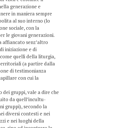
 nella generazione e
tenere in maniera sempre
olita al suo interno (lo
one sociale, con la
er le giovani generazioni.
va affiancato senz’altro
i iniziazione e di
come quelli della liturgia,
erritoriali (a partire dalla
ione di testimonianza
apillare con cui la
ro dei gruppi, vale a dire che
uito da quell’incultu­
ni gruppi), secondo la
i diversi contesti e nei
zzi e nei luoghi della
a, sino ad incontrare la