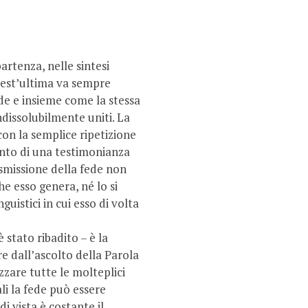
rtenza, nelle sintesi
quest’ultima va sempre
ede e insieme come la stessa
indissolubilmente uniti. La
con la semplice ripetizione
onto di una testimonianza
asmissione della fede non
e esso genera, né lo si
guistici in cui esso di volta
 stato ribadito – è la
re dall’ascolto della Parola
izzare tutte le molteplici
li la fede può essere
i vista è costante il