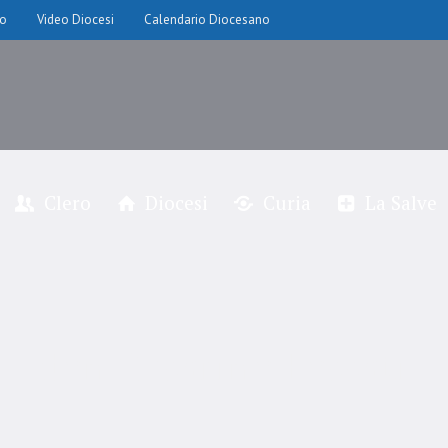
io
Video Diocesi
Calendario Diocesano
Clero
Diocesi
Curia
La Salve
don Cesarino Fossati