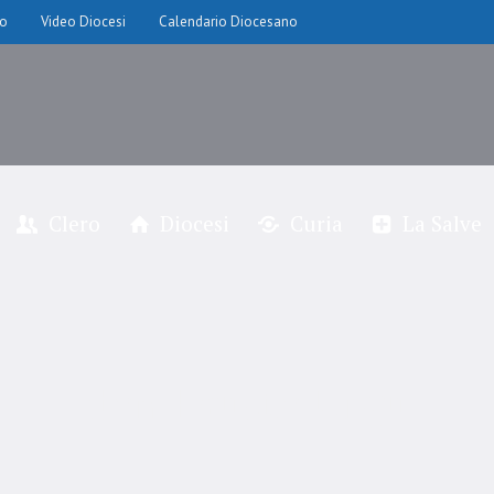
io
Video Diocesi
Calendario Diocesano
Clero
Diocesi
Curia
La Salve
don Fausto Urgu