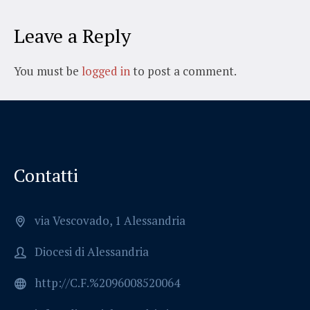
Leave a Reply
You must be
logged in
to post a comment.
Contatti
via Vescovado, 1 Alessandria
Diocesi di Alessandria
http://C.F.%2096008520064