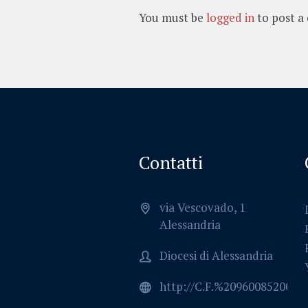
You must be
logged in
to post a
Contatti
via Vescovado, 1
Alessandria
Diocesi di Alessandria
http://C.F.%2096008520064