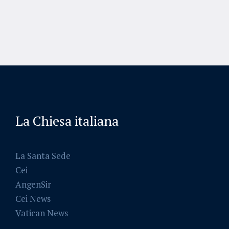
La Chiesa italiana
La Santa Sede
Cei
AngenSir
Cei News
Vatican News