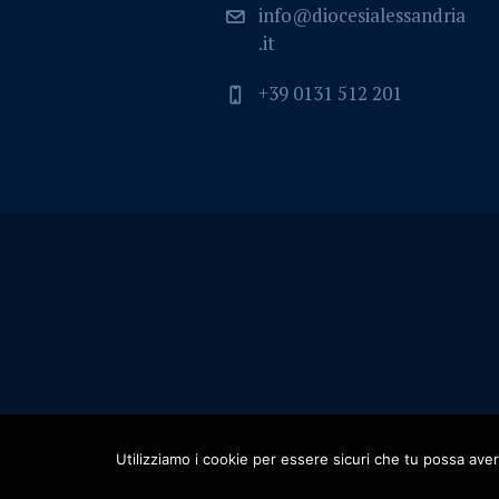
info@diocesialessandria
.it
+39 0131 512 201
Utilizziamo i cookie per essere sicuri che tu possa aver