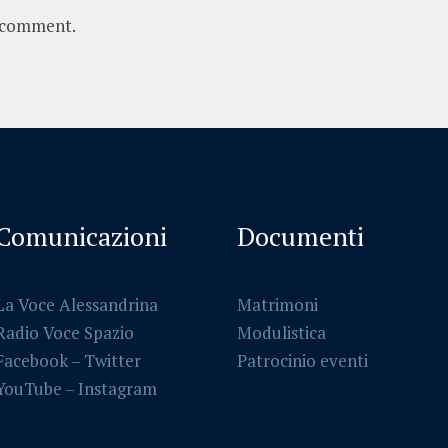
 comment.
Comunicazioni
Documenti
La Voce Alessandrina
Matrimoni
Radio Voce Spazio
Modulistica
Facebook
–
Twitter
Patrocinio eventi
YouTube –
Instagram