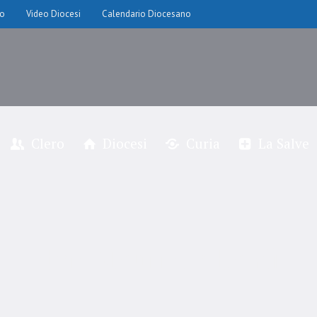
io
Video Diocesi
Calendario Diocesano
Clero
Diocesi
Curia
La Salve
don Maurizio Banfi