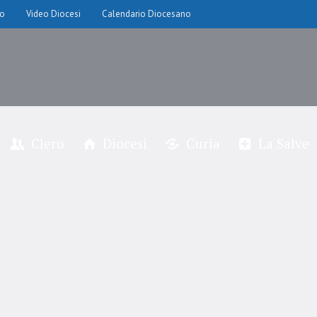
io
Video Diocesi
Calendario Diocesano
Clero
Diocesi
Curia
La Salve
don Virginio Casiraghi