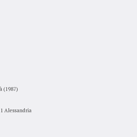
e
à (1987)
21 Alessandria