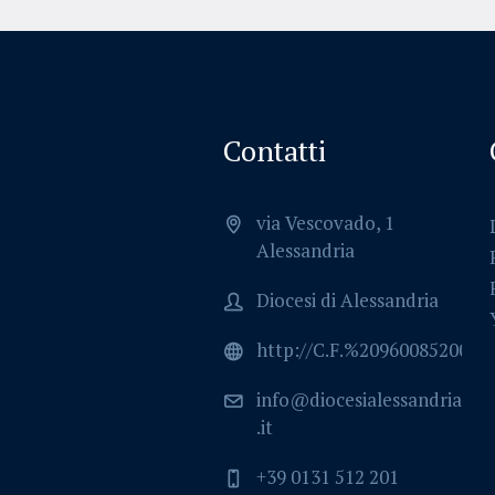
Contatti
via Vescovado, 1
Alessandria
Diocesi di Alessandria
http://C.F.%2096008520064
info@diocesialessandria
.it
+39 0131 512 201