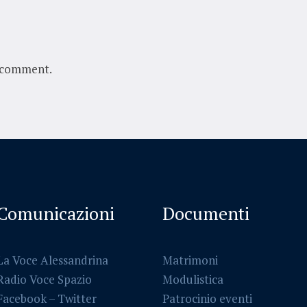
 comment.
Comunicazioni
Documenti
La Voce Alessandrina
Matrimoni
Radio Voce Spazio
Modulistica
Facebook
–
Twitter
Patrocinio eventi