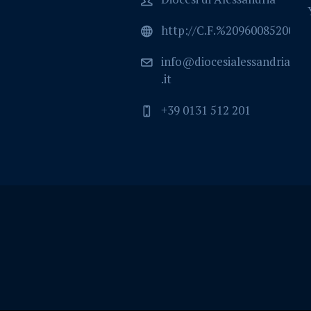
http://C.F.%2096008520064
info@diocesialessandria
.it
+39 0131 512 201