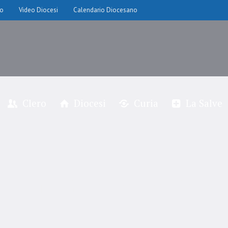
io
Video Diocesi
Calendario Diocesano
Clero
Diocesi
Curia
La Salve
padre Giorgio Noè OFM