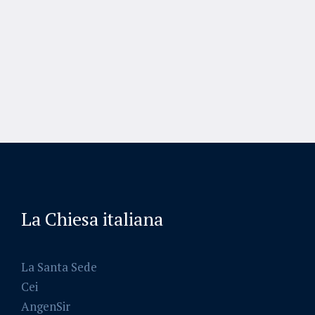
La Chiesa italiana
La Santa Sede
Cei
AngenSir