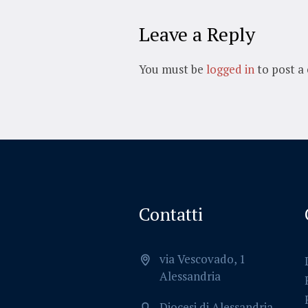
Leave a Reply
You must be
logged in
to post a
Contatti
via Vescovado, 1
Alessandria
Diocesi di Alessandria