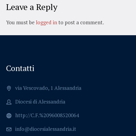
Leave a Reply
You must be
logged in
to post a comment.
Contatti
via Vescovado, 1 Alessandria
Diocesi di Alessandria
http://C.F.%2096008520064
info@diocesialessandria.it