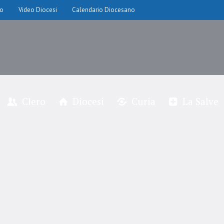
io
Video Diocesi
Calendario Diocesano
Clero
Diocesi
Curia
La Salve
orto del Pellegrino e Sac