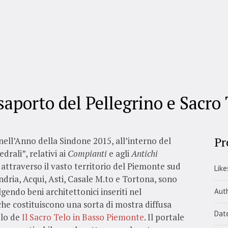
saporto del Pellegrino e Sacro 
Pr
ell’Anno della Sindone 2015, all’interno del
drali”, relativi ai
Compianti
e agli
Antichi
 attraverso il vasto territorio del Piemonte sud
Like
andria, Acqui, Asti, Casale M.to e Tortona, sono
olgendo beni architettonici inseriti nel
Aut
he costituiscono una sorta di mostra diffusa
Dat
olo de
Il Sacro Telo in Basso Piemonte
. Il portale