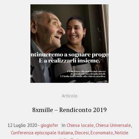
Articolo
8xmille – Rendiconto 2019
12 Luglio 2020
giogiofer
In
Chiesa locale
,
Chiesa Universale
,
Conferenza episcopale italiana
,
Diocesi
,
Economato
,
Notizie