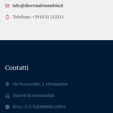
info@diocesialessandria.it
Telefono: +39 0131 512211
Contatti
via Vescovado, 1 Alessandria
Diocesi di Alessandria
http://C.F.%2096008520064