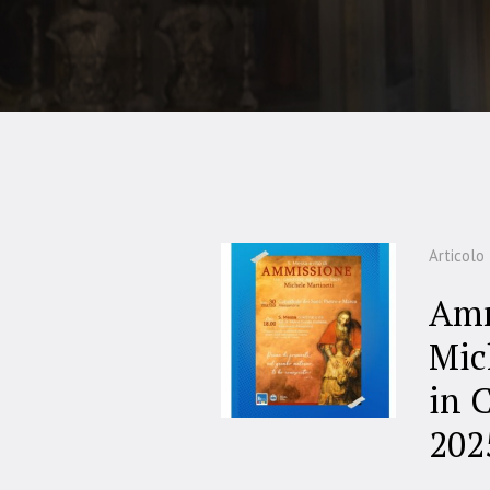
Articolo
Amm
Mic
in 
202