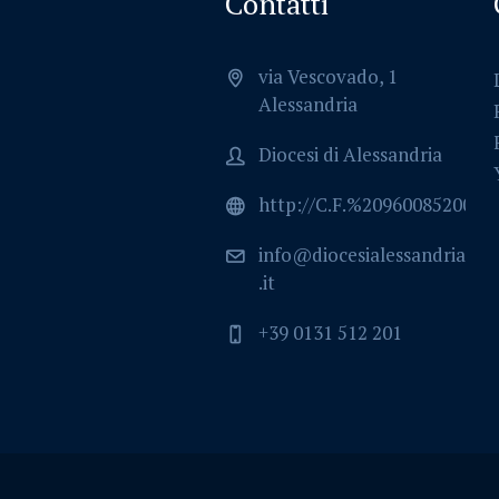
Contatti
via Vescovado, 1
Alessandria
Diocesi di Alessandria
http://C.F.%2096008520064
info@diocesialessandria
.it
+39 0131 512 201