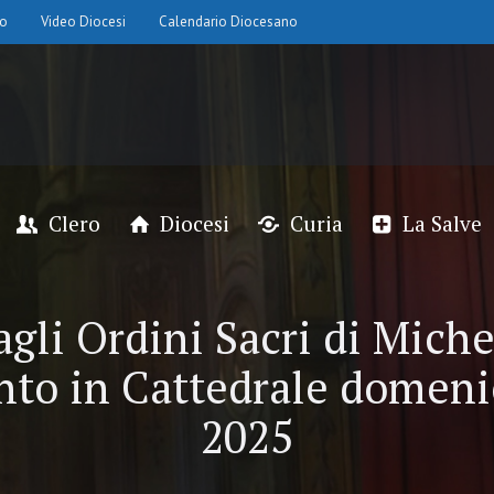
io
Video Diocesi
Calendario Diocesano
Clero
Diocesi
Curia
La Salve
li Ordini Sacri di Miche
to in Cattedrale domeni
2025