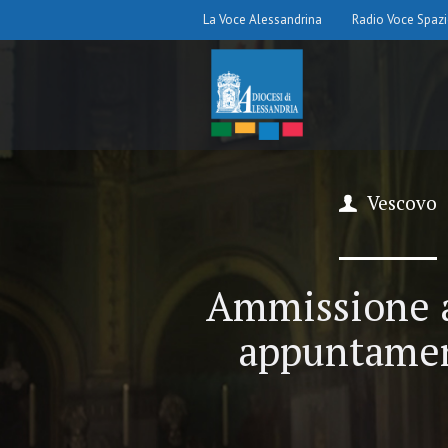
La Voce Alessandrina
Radio Voce Spaz
Vescovo
Ammissione ag
appuntamen