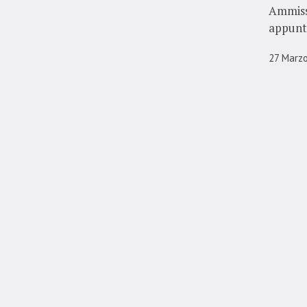
Ammissi
appunt
27 Marz