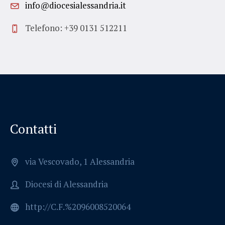
info@diocesialessandria.it
Telefono: +39 0131 512211
Contatti
via Vescovado, 1 Alessandria
Diocesi di Alessandria
http://C.F.%2096008520064