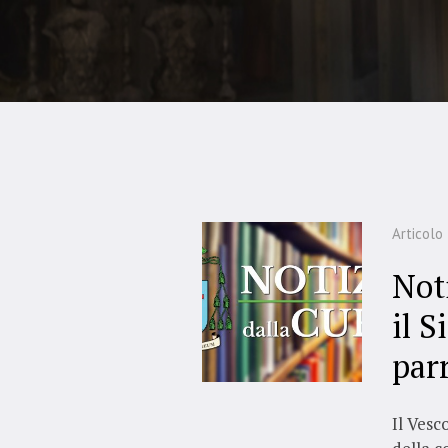
Articolo
Not
il 
par
Il Vesc