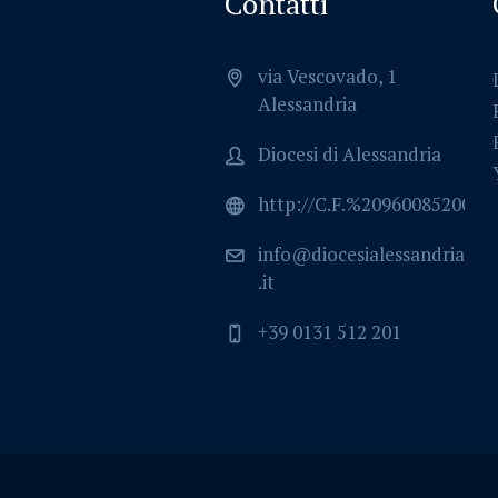
Contatti
via Vescovado, 1
Alessandria
Diocesi di Alessandria
http://C.F.%2096008520064
info@diocesialessandria
.it
+39 0131 512 201