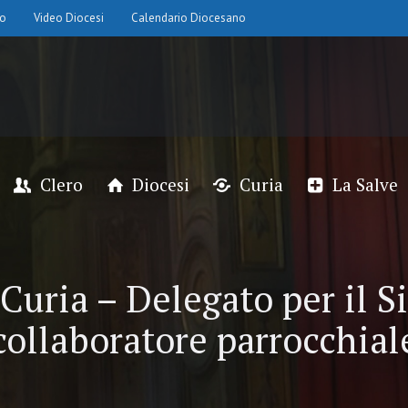
io
Video Diocesi
Calendario Diocesano
Clero
Diocesi
Curia
La Salve
 Curia – Delegato per il 
collaboratore parrocchial