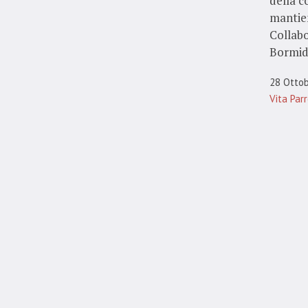
della c
mantien
Collabo
Bormid
28 Otto
Vita Par