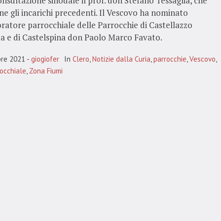
onsultazione sinodale il prof. don Stefano Tessaglia, che
e gli incarichi precedenti. Il Vescovo ha nominato
ratore parrocchiale delle Parrocchie di Castellazzo
a e di Castelspina don Paolo Marco Favato.
bre 2021
giogiofer
In
Clero
,
Notizie dalla Curia
,
parrocchie
,
Vescovo
,
rocchiale
,
Zona Fiumi