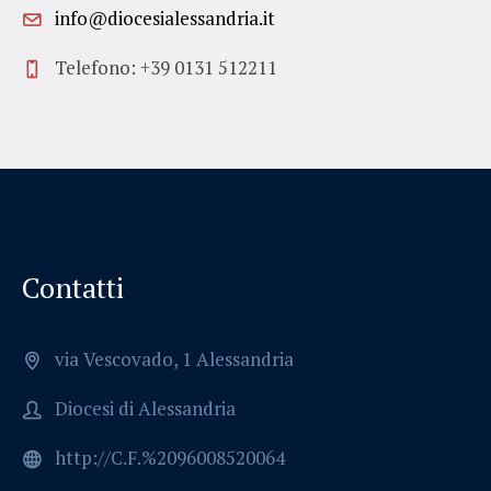
info@diocesialessandria.it
Telefono: +39 0131 512211
Contatti
via Vescovado, 1 Alessandria
Diocesi di Alessandria
http://C.F.%2096008520064