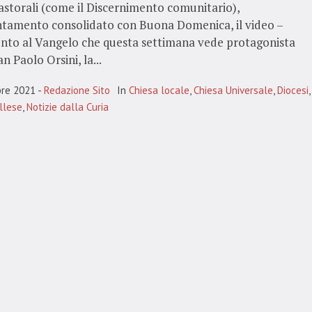
pastorali (come il Discernimento comunitario),
ntamento consolidato con Buona Domenica, il video –
to al Vangelo che questa settimana vede protagonista
n Paolo Orsini, la...
bre 2021
Redazione Sito
In
Chiesa locale
,
Chiesa Universale
,
Diocesi
,
llese
,
Notizie dalla Curia