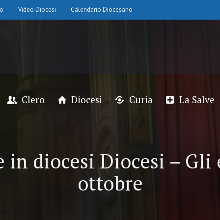
io
Video Diocesi
Calendario Diocesano
Clero
Diocesi
Curia
La Salve
 in diocesi Diocesi – Gli 
ottobre