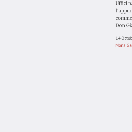
Uffici 
l’appu
commen
Don Gia
14 Otto
Mons Ga