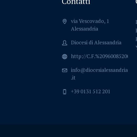
Contatti
via Vescovado, 1
Alessandria
Diocesi di Alessandria
http://C.F.%2096008520064
info@diocesialessandria
.it
+39 0131 512 201