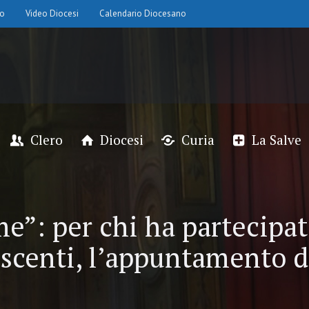
io
Video Diocesi
Calendario Diocesano
Clero
Diocesi
Curia
La Salve
e”: per chi ha partecipat
escenti, l’appuntamento d