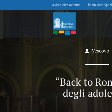
La Voce Alessandrina
Radio Voce Spaz
Vescovo
“Back to Rom
degli adol