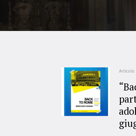
Articolo
“Ba
part
ado
giu