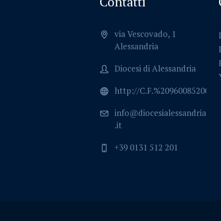
Contatti
via Vescovado, 1
Alessandria
Diocesi di Alessandria
http://C.F.%2096008520064
info@diocesialessandria
.it
+39 0131 512 201