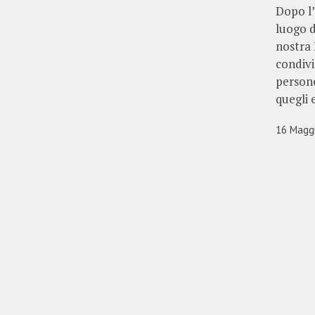
Dopo l’
luogo d
nostra
condivi
persone
quegli 
16 Magg