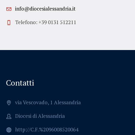
info@diocesialessandria.it
Telefono: +39 0131 512211
Contatti
via Vescovado, 1 Alessandria
Diocesi di Alessandria
http://C.F.%2096008520064