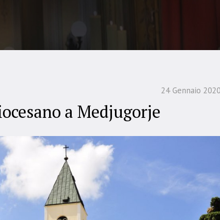
24 Gennaio 202
diocesano a Medjugorje