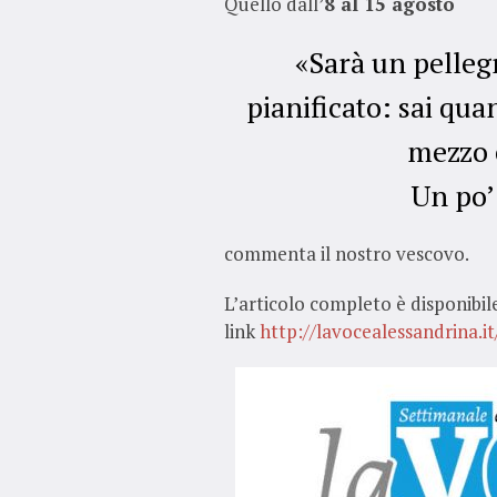
Quello dall’
8 al 15 agosto
«Sarà un pellegr
pianificato: sai qua
mezzo c
Un po’
commenta il nostro vescovo.
L’articolo completo è disponibil
link
http://lavocealessandrina.i