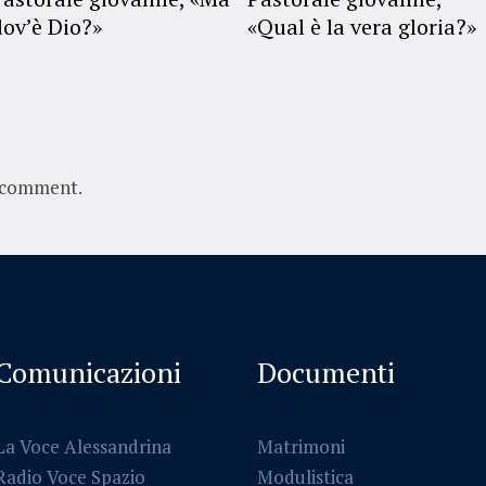
dov’è Dio?»
«Qual è la vera gloria?»
 comment.
Comunicazioni
Documenti
La Voce Alessandrina
Matrimoni
Radio Voce Spazio
Modulistica