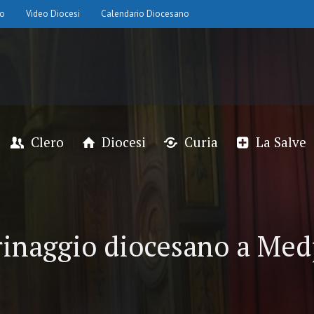
io
Video Diocesi
Calendario Diocesano
Clero
Diocesi
Curia
La Salve
rinaggio diocesano a Med