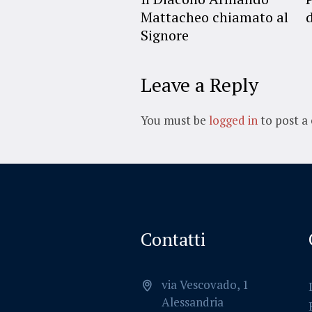
Mattacheo chiamato al
Signore
Leave a Reply
You must be
logged in
to post a
Contatti
via Vescovado, 1
Alessandria