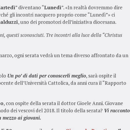
artedì
” diventano “
Lunedì
”. «In realtà dovremmo dire
erché gli incontri nacquero proprio come “Lunedì”» ci
alduzzi
, uno dei promotori dell’iniziativa diocesana.
i, questi sconosciuti. Tre incontri alla luce della “Christus
 marzo, ogni serata vedrà un tema diverso affrontato da un
tolo
Un po’ di dati per conoscerli meglio
, sarà ospite il
cente dell’Università Cattolica, da anni cura il “Rapporto
zo
, con ospite della serata il dottor Gioele Anni. Giovane
nodo dei vescovi del 2018. Il titolo della serata?
Vi racconto
n mezzo ai giovani.