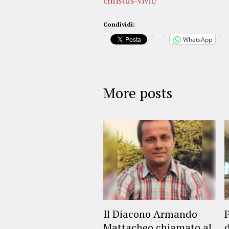
christus-vivit/
Condividi:
WhatsApp
More posts
Il Diacono Armando
Mattacheo chiamato al