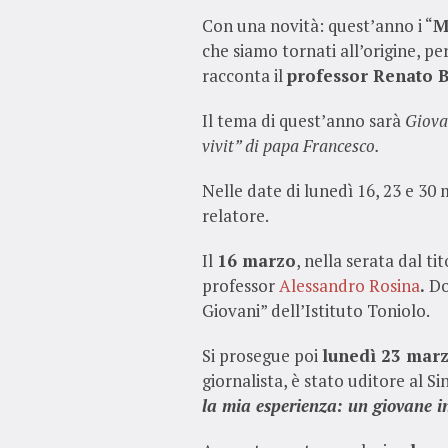
Con una novità: quest’anno i “
M
che siamo tornati all’origine, p
racconta il
professor Renato B
Il tema di quest’anno sarà
Giovan
vivit” di papa Francesco.
Nelle date di lunedì 16, 23 e 30
relatore.
Il
16 marzo
, nella serata dal ti
professor
Alessandro Rosina
.
Do
Giovani” dell’Istituto Toniolo.
Si prosegue poi
lunedì 23 mar
giornalista, è stato uditore al Si
la mia esperienza: un giovane i