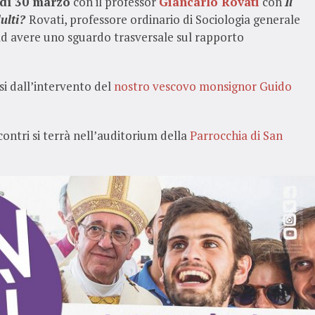
dì 30 marzo
con il professor
Giancarlo Rovati
con
Il
dulti?
Rovati, professore ordinario di Sociologia generale
 ad avere uno sguardo trasversale sul rapporto
si dall’intervento del
nostro vescovo monsignor Guido
ncontri si terrà nell’auditorium della
Parrocchia di San