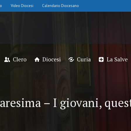
io
Video Diocesi
Calendario Diocesano
Clero
Diocesi
Curia
La Salve
resima – I giovani, ques