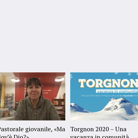
Pastorale giovanile, «Ma
Torgnon 2020 – Una
dov’è Dio?»
vacanza in comunità