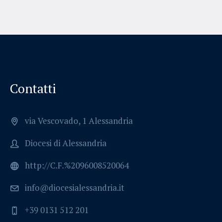
Contatti
via Vescovado, 1 Alessandria
Diocesi di Alessandria
http://C.F.%2096008520064
info@diocesialessandria.it
+39 0131 512 201