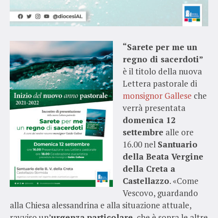
“Sarete per me un
regno di sacerdoti”
è il titolo della nuova
Lettera pastorale di
monsignor Gallese
che
verrà presentata
domenica 12
settembre
alle ore
16.00 nel
Santuario
della Beata Vergine
della Creta a
Castellazzo
. «Come
Vescovo, guardando
alla Chiesa alessandrina e alla situazione attuale,
ravviso un’
urgenza particolare
, che è sopra le altre