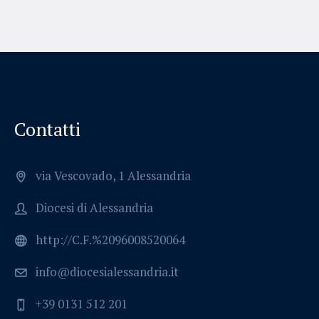
Contatti
via Vescovado, 1 Alessandria
Diocesi di Alessandria
http://C.F.%2096008520064
info@diocesialessandria.it
+39 0131 512 201