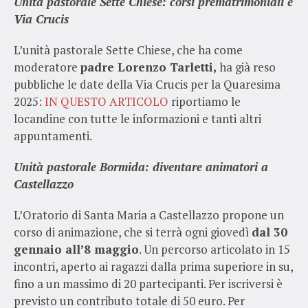
Unità pastorale Sette Chiese: corsi prematrimoniali e
Via Crucis
L’unità pastorale Sette Chiese, che ha come
moderatore
padre Lorenzo Tarletti,
ha già reso
pubbliche le date della Via Crucis per la Quaresima
2025:
IN QUESTO ARTICOLO
riportiamo le
locandine con tutte le informazioni e tanti altri
appuntamenti.
Unità pastorale Bormida: diventare animatori a
Castellazzo
L’Oratorio di Santa Maria a Castellazzo propone un
corso di animazione, che si terrà ogni giovedì
dal 30
gennaio all’8 maggio
. Un percorso articolato in 15
incontri, aperto ai ragazzi dalla prima superiore in su,
fino a un massimo di 20 partecipanti. Per iscriversi è
previsto un contributo totale di 50 euro. Per