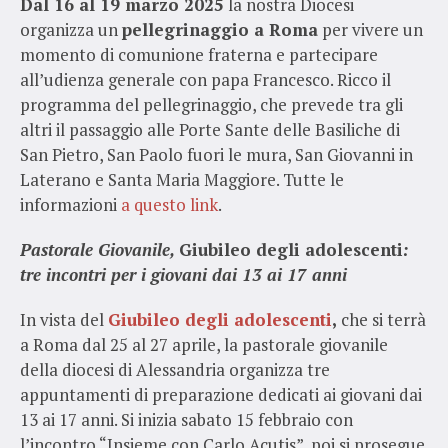
Dal 16 al 19 marzo 2025
la nostra Diocesi
organizza un
pellegrinaggio a Roma
per vivere un
momento di comunione fraterna e partecipare
all’udienza generale con papa Francesco. Ricco il
programma del pellegrinaggio, che prevede tra gli
altri il passaggio alle Porte Sante delle Basiliche di
San Pietro, San Paolo fuori le mura, San Giovanni in
Laterano e Santa Maria Maggiore. Tutte le
informazioni
a questo link
.
Pastorale Giovanile,
Giubileo degli adolescenti
:
tre incontri per i giovani dai 13 ai 17 anni
In vista del
Giubileo degli adolescenti
,
che si terrà
a Roma dal 25 al 27 aprile, la pastorale giovanile
della diocesi di Alessandria organizza tre
appuntamenti di preparazione dedicati ai giovani dai
13 ai 17 anni. Si inizia sabato 15 febbraio con
l’incontro “Insieme con Carlo Acutis”, poi si prosegue