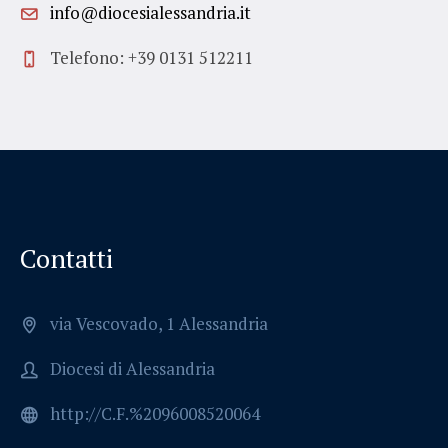
info@diocesialessandria.it
Telefono: +39 0131 512211
Contatti
via Vescovado, 1 Alessandria
Diocesi di Alessandria
http://C.F.%2096008520064