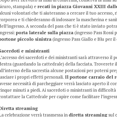
sicuro, stampala) e
recati in piazza Giovanni XXIII dall
alcuni volontari che ti aiuteranno a cercare il tuo accesso,
corporea e ti chiederanno di indossare la mascherina e sani
dell’ingresso. A seconda del pass che ti è stato inviato potr
ingressi:
porta laterale sulla piazza
(ingresso Pass Rossi pe
portone piccolo sinistra
(ingresso Pass Giallo e Blu per il 
Sacerdoti e ministranti
L’accesso dei sacerdoti e dei ministranti sarà attraverso il 
destra (guardando la cattedrale) della facciata. Troverete il
all’interno della sacrestia alcune postazioni per potersi pr
lasciare i propri effetti personali.
Il portone carraio del r
avesse necessità di parcheggiare verrà lasciato aperto il cor
cinque minuti a piedi. Ai sacerdoti o ministranti in difficol
contattare la Cattedrale per capire come facilitare l’ingres
Diretta streaming
La celebrazione verrà trasmessa in
diretta streaming
sul 