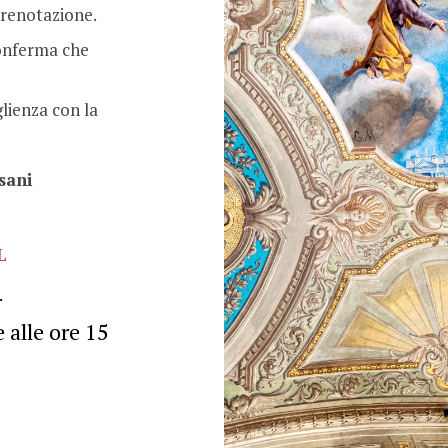
prenotazione.
conferma che
lienza con la
sani
L
L
r
 alle ore 15