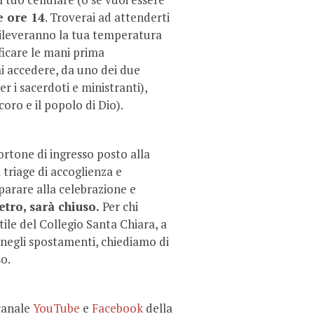
e ore 14
. Troverai ad attenderti
 rileveranno la tua temperatura
ficare le mani prima
ai accedere, da uno dei due
r i sacerdoti e ministranti),
coro e il popolo di Dio).
portone di ingresso posto alla
 triage di accoglienza e
eparare alla celebrazione e
etro, sarà chiuso.
Per chi
tile del Collegio Santa Chiara, a
tà negli spostamenti, chiediamo di
so.
canale
YouTube
e
Facebook
della