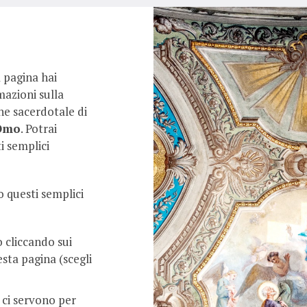
a pagina hai
mazioni sulla
ne sacerdotale di
Omo
. Potrai
i semplici
o questi semplici
o cliccando sui
esta pagina (scegli
, ci servono per