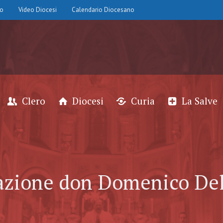
io
Video Diocesi
Calendario Diocesano
Clero
Diocesi
Curia
La Salve
azione don Domenico De