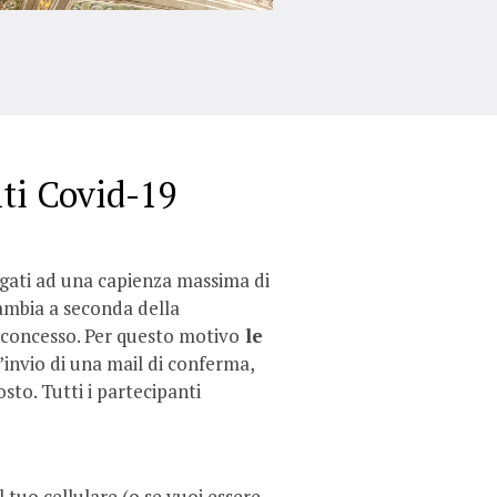
nti Covid-19
igati ad una capienza massima di
ambia a seconda della
 concesso. Per questo motivo
le
’invio di una mail di conferma,
osto. Tutti i partecipanti
 tuo cellulare (o se vuoi essere