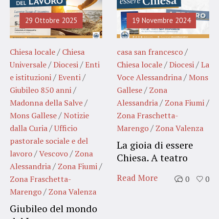
29 Ottobre 2025
19 Novembre 2024
/
/
Chiesa locale
Chiesa
casa san francesco
/
/
/
/
Universale
Diocesi
Enti
Chiesa locale
Diocesi
La
/
/
/
e istituzioni
Eventi
Voce Alessandrina
Mons
/
/
Giubileo 850 anni
Gallese
Zona
/
/
/
Madonna della Salve
Alessandria
Zona Fiumi
/
Mons Gallese
Notizie
Zona Fraschetta-
/
/
dalla Curia
Ufficio
Marengo
Zona Valenza
pastorale sociale e del
La gioia di essere
/
/
lavoro
Vescovo
Zona
Chiesa. A teatro
/
/
Alessandria
Zona Fiumi
Read More
Zona Fraschetta-
0
0
/
Marengo
Zona Valenza
Giubileo del mondo