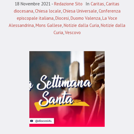
18 Novembre 2021
Redazione Sito
In
Caritas
,
Caritas
diocesana
,
Chiesa locale
,
Chiesa Universale
,
Conferenza
episcopale italiana
,
Diocesi
,
Duomo Valenza
,
La Voce
Alessandrina
,
Mons Gallese
,
Notizie dalla Curia
,
Notizie dalla
Curia
,
Vescovo