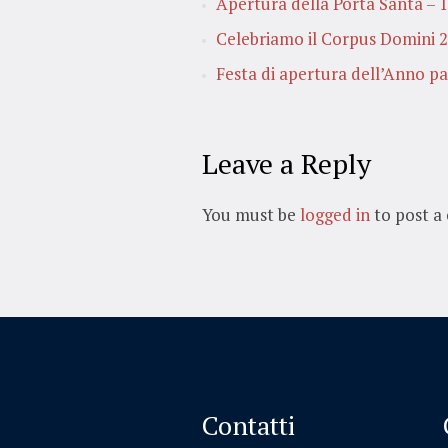
Apertura della Porta Santa –
Celebriamo il Corpus Domini 
Festa di apertura dell’Anno p
Leave a Reply
You must be
logged in
to post a
Contatti