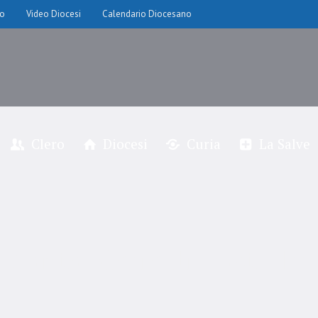
io
Video Diocesi
Calendario Diocesano
Clero
Diocesi
Curia
La Salve
Santa Maria di Castello