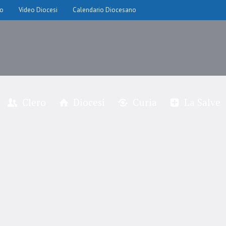
io
Video Diocesi
Calendario Diocesano
Clero
Diocesi
Curia
La Salve
Santo Stefano