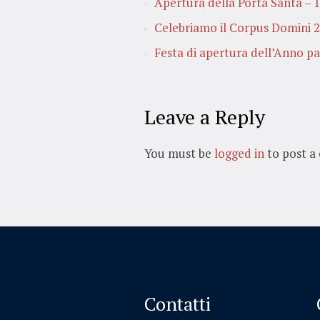
Apertura della Porta Santa –
Celebriamo il Corpus Domini 
Festa di apertura dell’Anno p
Leave a Reply
You must be
logged in
to post a
Contatti