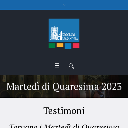
Martedì di Quaresima 2023
Testimoni
Tornano i Martedì di Quaresima