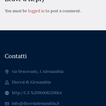
You must be
logged in
to post a comment.
Contatti
via Vescovado, 1 Alessandria
Diocesi di Alessandria
http://C.F.%2096008520064
info@diocesialessandria.it