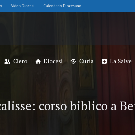
io
Video Diocesi
Calendario Diocesano
Clero
Diocesi
Curia
La Salve
alisse: corso biblico a Be