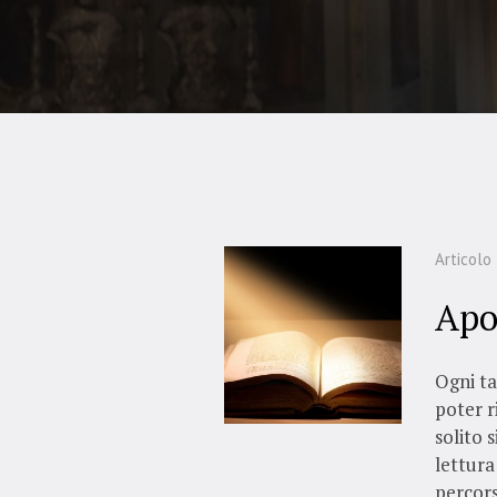
Articolo
Apoc
Ogni ta
poter r
solito 
lettura
percors