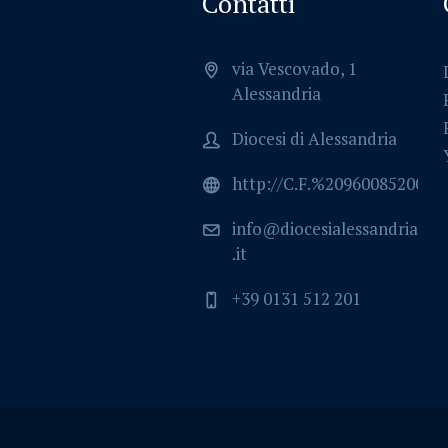
Contatti
via Vescovado, 1
Alessandria
Diocesi di Alessandria
http://C.F.%2096008520064
info@diocesialessandria
.it
+39 0131 512 201