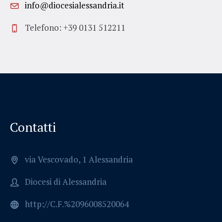
info@diocesialessandria.it
Telefono: +39 0131 512211
Contatti
via Vescovado, 1 Alessandria
Diocesi di Alessandria
http://C.F.%2096008520064