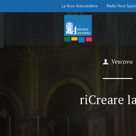
La Voce Alessandrina
Radio Voce Spaz
Vescovo
riCreare l