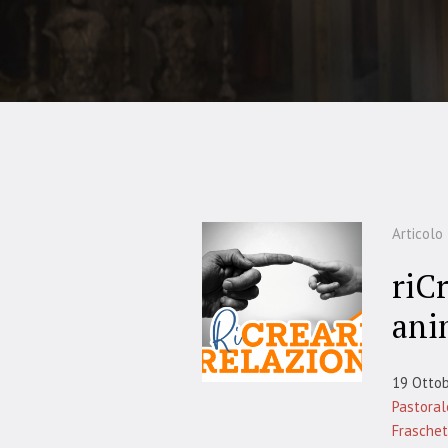
Articolo
riCr
ani
19 Otto
Pastoral
Frasche