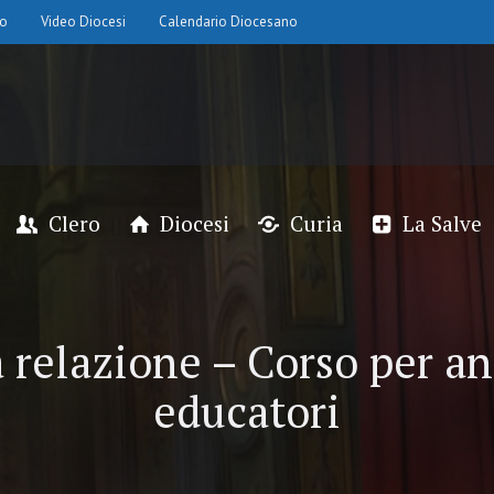
io
Video Diocesi
Calendario Diocesano
Clero
Diocesi
Curia
La Salve
a relazione – Corso per a
educatori