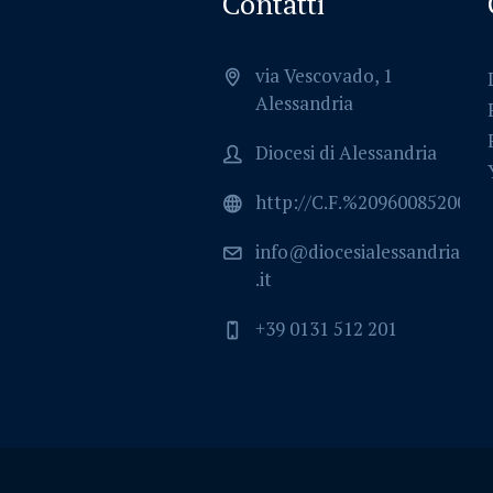
Contatti
via Vescovado, 1
Alessandria
Diocesi di Alessandria
http://C.F.%2096008520064
info@diocesialessandria
.it
+39 0131 512 201