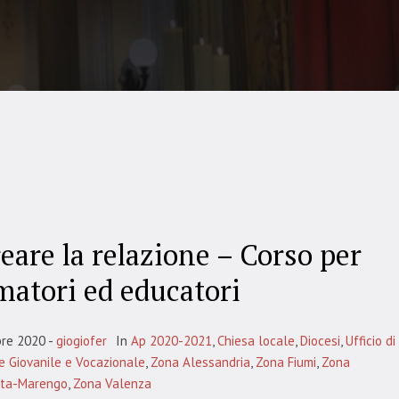
eare la relazione – Corso per
matori ed educatori
bre 2020
giogiofer
In
Ap 2020-2021
,
Chiesa locale
,
Diocesi
,
Ufficio di
e Giovanile e Vocazionale
,
Zona Alessandria
,
Zona Fiumi
,
Zona
tta-Marengo
,
Zona Valenza