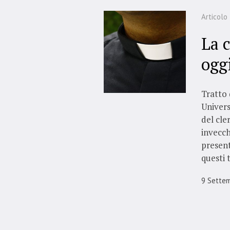
Articolo
La c
ogg
Tratto 
Univers
del cle
invecch
present
questi 
9 Sette