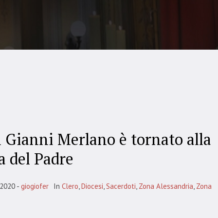
 Gianni Merlano è tornato alla
a del Padre
 2020
giogiofer
In
Clero
,
Diocesi
,
Sacerdoti
,
Zona Alessandria
,
Zona