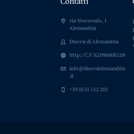
Contatti
via Vescovado, 1
Alessandria
Diocesi di Alessandria
http://C.F.%2096008520064
info@diocesialessandria
.it
+39 0131 512 201