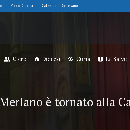
io
Video Diocesi
Calendario Diocesano
Clero
Diocesi
Curia
La Salve
Merlano è tornato alla Ca