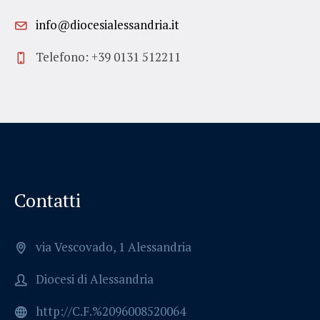
info@diocesialessandria.it
Telefono: +39 0131 512211
Contatti
via Vescovado, 1 Alessandria
Diocesi di Alessandria
http://C.F.%2096008520064