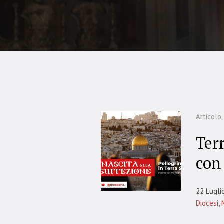
Articolo
Ter
con
22 Lugli
Diocesi
,