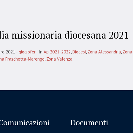
lia missionaria diocesana 2021
bre 2021
giogiofer
In
Ap 2021-2022
,
Diocesi
,
Zona Alessandria
,
Zona
na Fraschetta-Marengo
,
Zona Valenza
Comunicazioni
Documenti