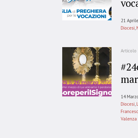
voc
21 April
Diocesi
,
Articolo
#24
mar
14 Marz
Diocesi
,
Frances
Valenza