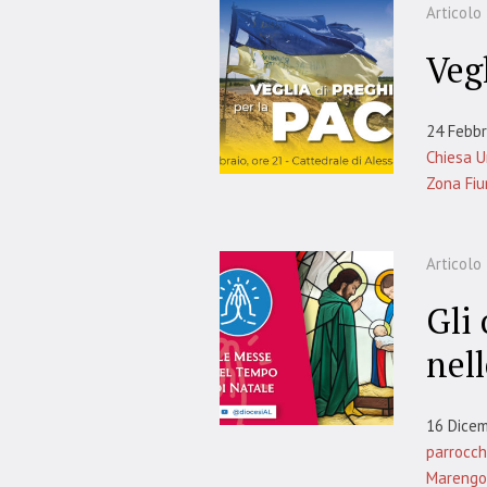
Articolo
Vegl
24 Febbr
Chiesa U
Zona Fiu
Articolo
Gli 
nell
16 Dice
parrocch
Marengo