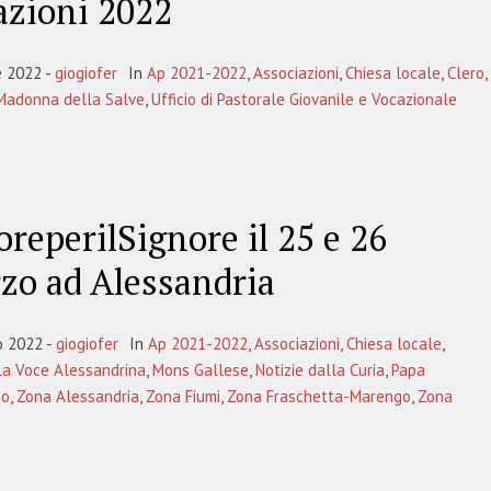
azioni 2022
e 2022
giogiofer
In
Ap 2021-2022
,
Associazioni
,
Chiesa locale
,
Clero
,
Madonna della Salve
,
Ufficio di Pastorale Giovanile e Vocazionale
oreperilSignore il 25 e 26
zo ad Alessandria
o 2022
giogiofer
In
Ap 2021-2022
,
Associazioni
,
Chiesa locale
,
La Voce Alessandrina
,
Mons Gallese
,
Notizie dalla Curia
,
Papa
co
,
Zona Alessandria
,
Zona Fiumi
,
Zona Fraschetta-Marengo
,
Zona