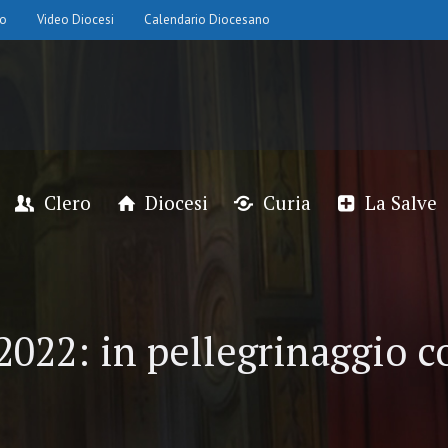
io
Video Diocesi
Calendario Diocesano
Clero
Diocesi
Curia
La Salve
2022: in pellegrinaggio c