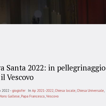
ra Santa 2022: in pellegrinaggio
 il Vescovo
o 2022
giogiofer
In
Ap 2021-2022
,
Chiesa locale
,
Chiesa Universale
,
Mons Gallese
,
Papa Francesco
,
Vescovo