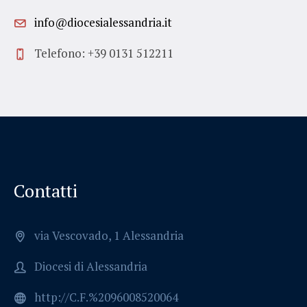
info@diocesialessandria.it
Telefono: +39 0131 512211
Contatti
via Vescovado, 1 Alessandria
Diocesi di Alessandria
http://C.F.%2096008520064