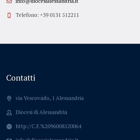
info@diocesialessandria.it
Telefono: +39 0131 512211
Contatti
via Vescovado, 1 Alessandria
Diocesi di Alessandria
http://C.F.%2096008520064