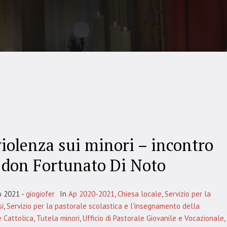
violenza sui minori – incontro
 don Fortunato Di Noto
o 2021
giogiofer
In
Ap 2020-2021
,
Chiesa locale
,
Servizio per la
i
,
Servizio per la pastorale scolastica e l'insegnamento della
e Cattolica
,
Tutela minori
,
Ufficio di Pastorale Giovanile e Vocazionale
,