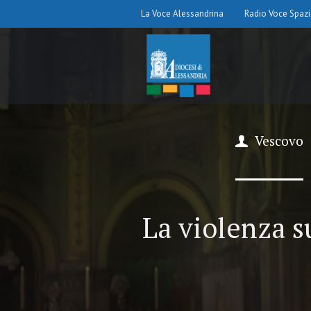
La Voce Alessandrina
Radio Voce Spaz
Vescovo
La violenza s