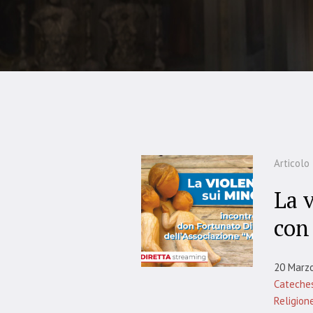
Articolo
La 
con
20 Marz
Cateches
Religion