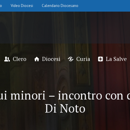
io
Video Diocesi
Calendario Diocesano
Clero
Diocesi
Curia
La Salve
ui minori – incontro con
Di Noto