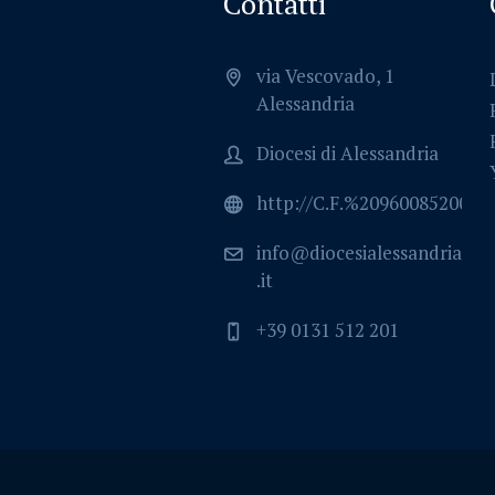
Contatti
via Vescovado, 1
Alessandria
Diocesi di Alessandria
http://C.F.%2096008520064
info@diocesialessandria
.it
+39 0131 512 201