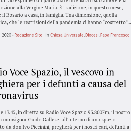
di Dio esprime con particolare intensità il suo amore e la
ozione alla Vergine Maria. È tradizione, in questo mese,
 il Rosario a casa, in famiglia. Una dimensione, quella
ca, che le restrizioni della pandemia ci hanno “costretto”...
e 2020
Redazione Sito
In
Chiesa Universale
,
Diocesi
,
Papa Francesco
o Voce Spazio, il vescovo in
hiera per i defunti a causa del
ronavirus
le 17.45, in diretta su Radio Voce Spazio 93.800Fm, il nostro
 monsignor Guido Gallese, all’interno di uno spazio
o da don Ivo Piccinini, pregherà per i nostri cari, defunti a