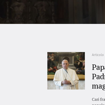
Articolo
Pap
Padr
mag
Cari fra