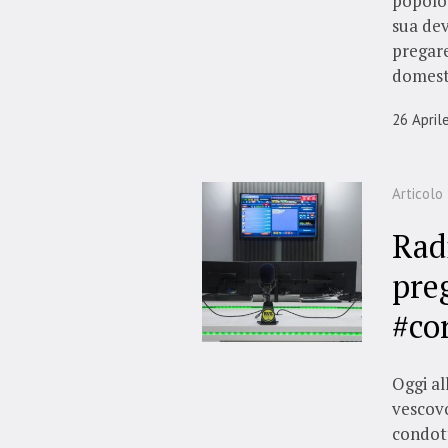
popolo 
sua dev
pregare
domesti
26 April
Articolo
Radi
preg
#co
Oggi al
vescovo
condott