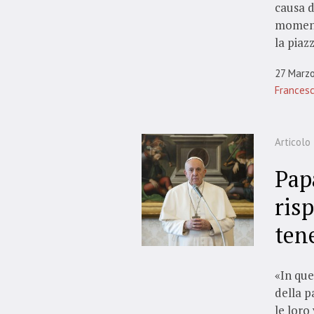
causa d
momento
la piazz
27 Marz
Frances
Articolo
Pap
ris
ten
«In que
della p
le loro