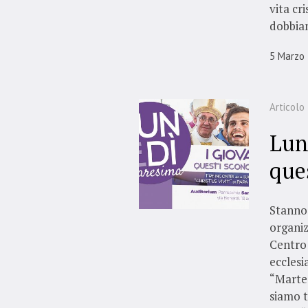
vita cr
dobbiam
5 Marzo
Articolo
Lun
que
Stanno 
organiz
Centro 
ecclesi
“Marte
siamo t