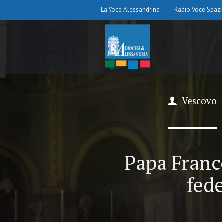
La Voce Alessandrina
Radio Voce Spaz
Vescovo
Papa France
fed