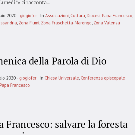
unedì”» ci racconta...
aio 2020
giogiofer
In
Associazioni
,
Cultura
,
Diocesi
,
Papa Francesco
,
ssandria
,
Zona Fiumi
,
Zona Fraschetta-Marengo
,
Zona Valenza
enica della Parola di Dio
aio 2020
giogiofer
In
Chiesa Universale
,
Conferenza episcopale
Papa Francesco
a Francesco: salvare la foresta