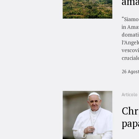
ama
“Siamo 
in Amaz
domati 
l’Angel
vescovi
cruciale
26 Agos
Articolo
Chr
pap