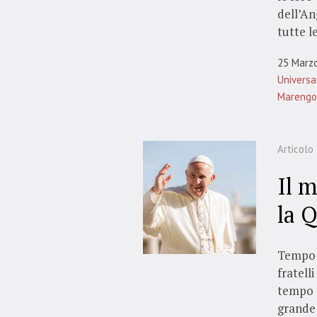
dell’An
tutte le
25 Marz
Universa
Marengo
Articolo
Il 
la 
Tempo q
fratell
tempo p
grande 