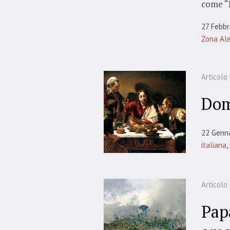
come “L
27 Febbr
Zona Ale
Articolo
Dom
22 Genn
italiana
,
Articolo
Pap