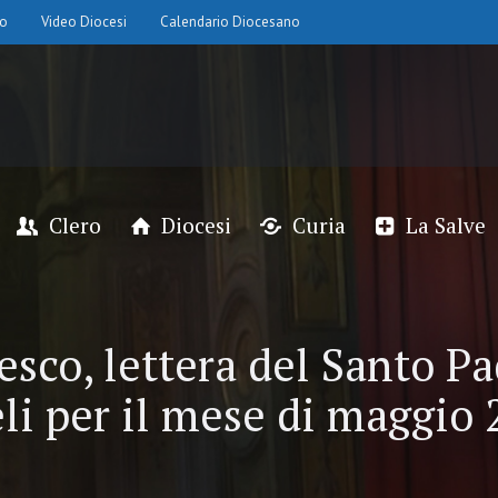
io
Video Diocesi
Calendario Diocesano
Clero
Diocesi
Curia
La Salve
sco, lettera del Santo Pad
eli per il mese di maggio 