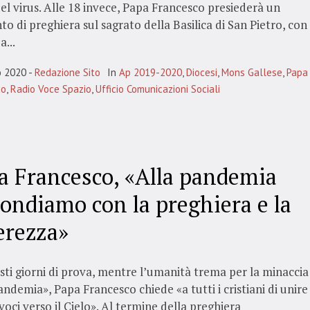
el virus. Alle 18 invece, Papa Francesco presiederà un
 di preghiera sul sagrato della Basilica di San Pietro, con
a...
o 2020
Redazione Sito
In
Ap 2019-2020
,
Diocesi
,
Mons Gallese
,
Papa
co
,
Radio Voce Spazio
,
Ufficio Comunicazioni Sociali
a Francesco, «Alla pandemia
pondiamo con la preghiera e la
erezza»
sti giorni di prova, mentre l’umanità trema per la minaccia
andemia», Papa Francesco chiede «a tutti i cristiani di unire
 voci verso il Cielo». Al termine della preghiera