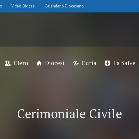
io
Video Diocesi
Calendario Diocesano
Clero
Diocesi
Curia
La Salve
Cerimoniale Civile