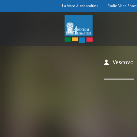
La Voce Alessandrina
Radio Voce Spaz
Vescovo