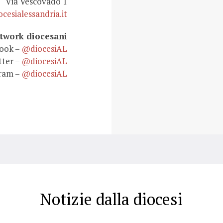
Via Vescovado 1
cesialessandria.it
etwork diocesani
ook –
@diocesiAL
tter –
@diocesiAL
ram –
@diocesiAL
Notizie dalla diocesi