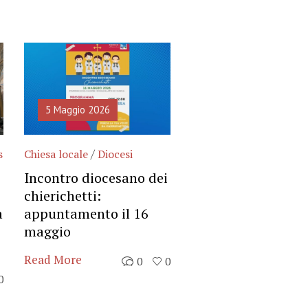
5 Maggio 2026
30 Aprile 2026
/
/
s
Chiesa locale
Diocesi
Chiesa locale
Diocesi
Gallese
Incontro diocesano dei
chierichetti:
Cosa succede in
a
appuntamento il 16
Diocesi – da giove
maggio
aprile a giovedì 7
maggio 2026
Read More
0
0
Read More
0