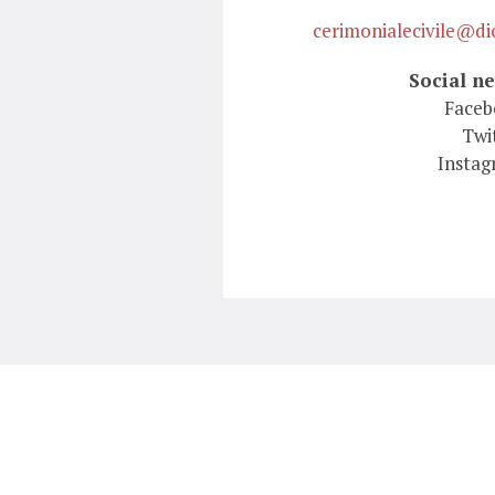
cerimonialecivile@dio
Social n
Faceb
Twi
Instag