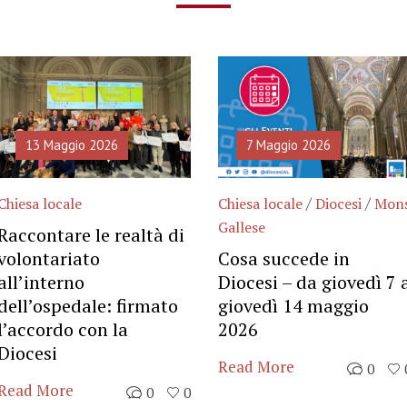
13 Maggio 2026
7 Maggio 2026
/
/
Chiesa locale
Chiesa locale
Diocesi
Mon
Gallese
Raccontare le realtà di
volontariato
Cosa succede in
all’interno
Diocesi – da giovedì 7 
dell’ospedale: firmato
giovedì 14 maggio
l’accordo con la
2026
Diocesi
Read More
0
Read More
0
0