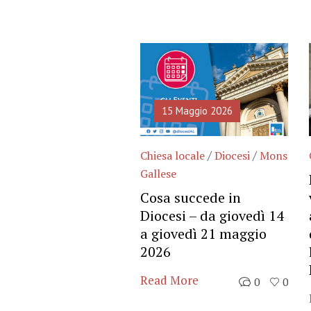
4 Luglio 2026
15 Maggio 2026
/
/
/
a locale
Diocesi
Chiesa locale
Diocesi
Mons
Gallese
spazio solidale: il
daroba della
Cosa succede in
tas cambia “abito”
Diocesi – da giovedì 14
a giovedì 21 maggio
 More
0
0
2026
Read More
0
0