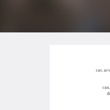
cav. av
can.
d