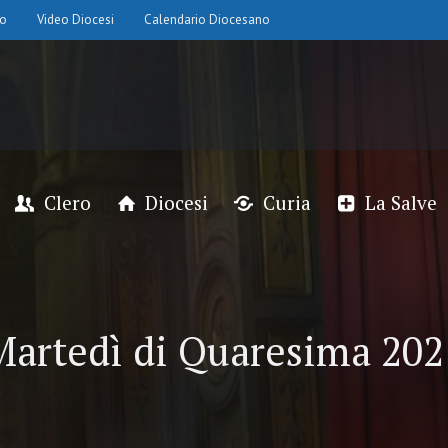
io
Video Diocesi
Calendario Diocesano
Clero
Diocesi
Curia
La Salve
Martedì di Quaresima 202