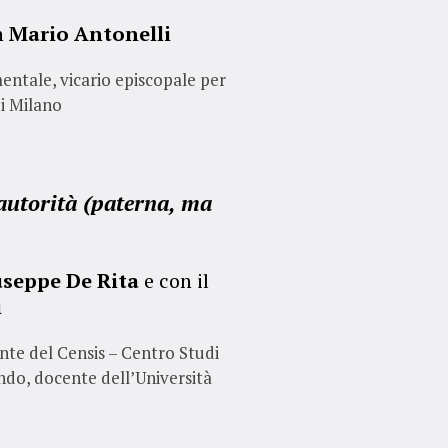
n
Mario Antonelli
entale, vicario episcopale per
di Milano
autorità (paterna, ma
useppe De Rita
e con il
i
ente del Censis – Centro Studi
ondo, docente dell’Università