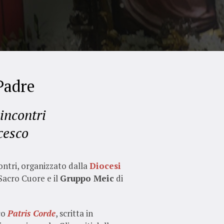
Padre
incontri
cesco
contri, organizzato dalla
Diocesi
Sacro Cuore e il
Gruppo Meic
di
co
Patris Corde
, scritta in