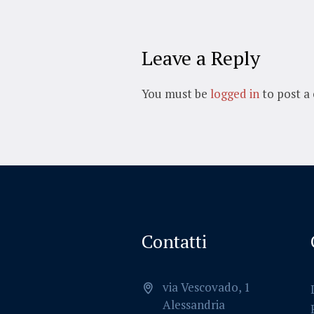
Leave a Reply
You must be
logged in
to post a
Contatti
via Vescovado, 1
Alessandria