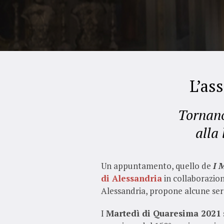
L’as
Tornano
alla
Un appuntamento, quello de
I 
di Alessandria
in collaborazion
Alessandria, propone alcune ser
I
Martedì di Quaresima 2021