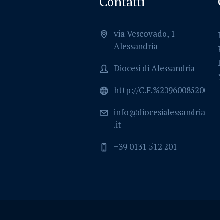
Contatti
via Vescovado, 1
Alessandria
Diocesi di Alessandria
http://C.F.%2096008520064
info@diocesialessandria
.it
+39 0131 512 201