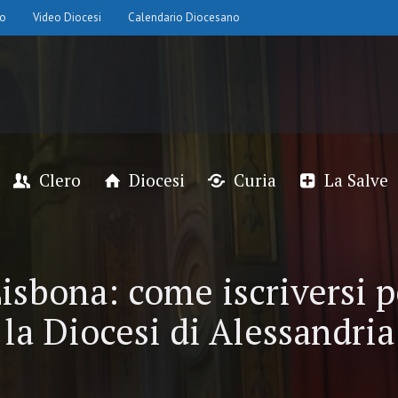
io
Video Diocesi
Calendario Diocesano
Clero
Diocesi
Curia
La Salve
sbona: come iscriversi p
la Diocesi di Alessandria