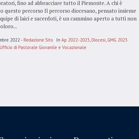
oratori, fino ad abbracciare tutto il Piemonte. A chi è
o questo percorso Il percorso diocesano, pensato insieme
quipe di laici e sacerdoti, è un cammino aperto a tutti non
oloro...
mbre 2022
Redazione Sito
In
Ap 2022-2023
,
Diocesi
,
GMG 2023
Ufficio di Pastorale Giovanile e Vocazionale