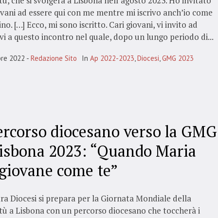
ù, che si svolgerà a Lisbona nell’agosto 2023. Ho invitato
vani ad essere qui con me mentre mi iscrivo anch’io come
no. […] Ecco, mi sono iscritto. Cari giovani, vi invito ad
rvi a questo incontro nel quale, dopo un lungo periodo di...
bre 2022
Redazione Sito
In
Ap 2022-2023
,
Diocesi
,
GMG 2023
percorso diocesano verso la GMG
Lisbona 2023: “Quando Maria
 giovane come te”
ra Diocesi si prepara per la Giornata Mondiale della
ù a Lisbona con un percorso diocesano che toccherà i