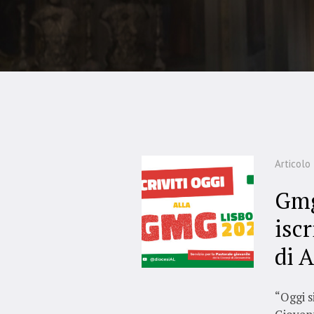
Articolo
Gmg
iscr
di 
“Oggi s