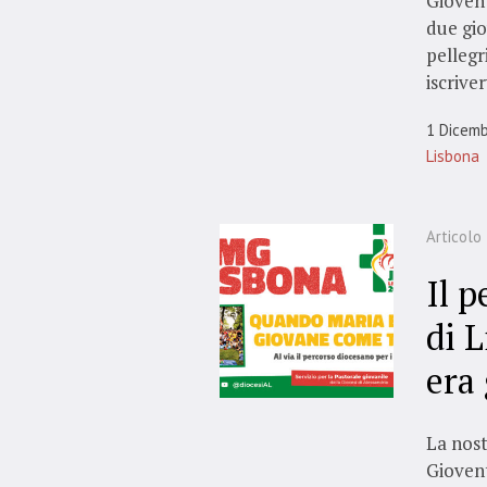
Giovent
due gio
pellegri
iscrive
1 Dicem
Lisbona
Articolo
Il 
di 
era
La nost
Giovent