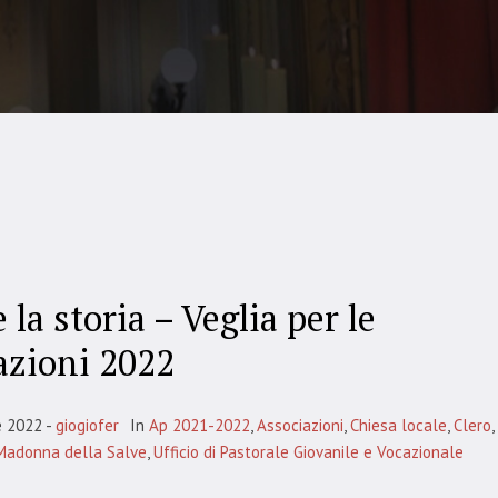
 la storia – Veglia per le
azioni 2022
e 2022
giogiofer
In
Ap 2021-2022
,
Associazioni
,
Chiesa locale
,
Clero
,
Madonna della Salve
,
Ufficio di Pastorale Giovanile e Vocazionale