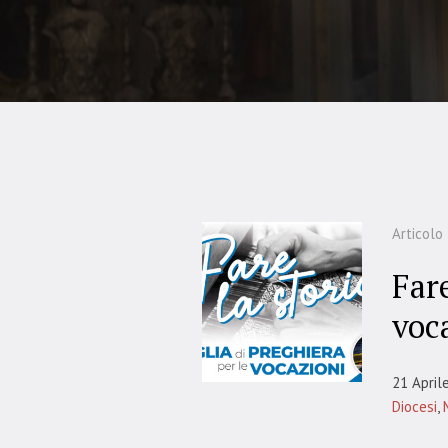
Articolo
Fare
voc
21 April
Diocesi
,