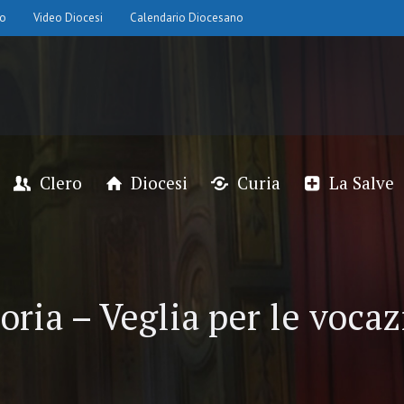
io
Video Diocesi
Calendario Diocesano
Clero
Diocesi
Curia
La Salve
toria – Veglia per le voca