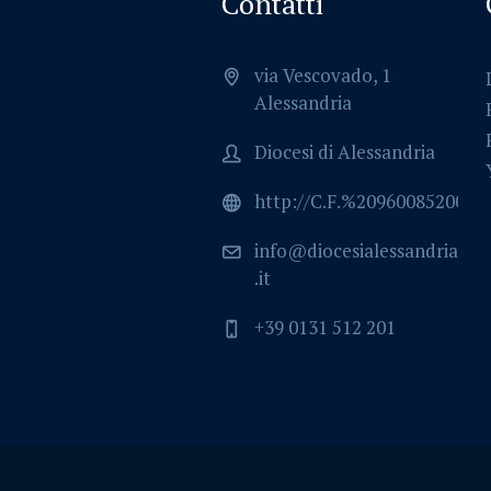
Contatti
via Vescovado, 1
Alessandria
Diocesi di Alessandria
http://C.F.%2096008520064
info@diocesialessandria
.it
+39 0131 512 201