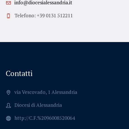
info@diocesialessandria.it
Telefono: +39 0131 512211
Contatti
via Vescovado, 1 Alessandria
Diocesi di Alessandria
http://C.F.%2096008520064