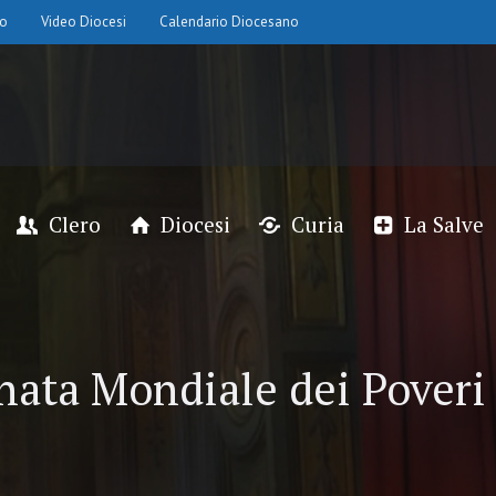
io
Video Diocesi
Calendario Diocesano
Clero
Diocesi
Curia
La Salve
nata Mondiale dei Poveri