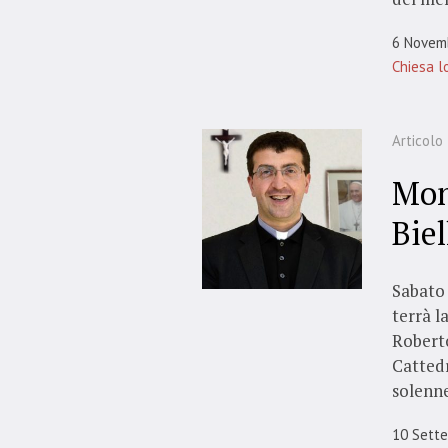
6 Novem
Chiesa l
Articolo
Mon
Biel
Sabato 
terrà l
Roberto
Cattedr
solenne
10 Sett