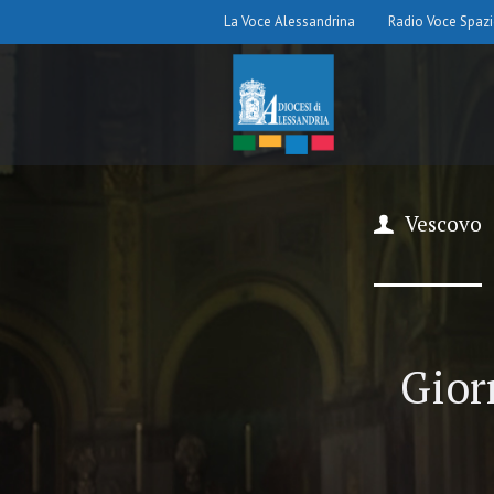
La Voce Alessandrina
Radio Voce Spaz
Vescovo
Gior