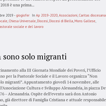
2018 è una prima...
bre 2019
giogiofer
In
Ap 2019-2020
,
Associazioni
,
Caritas diocesana
ocale
,
Chiesa Universale
,
Diocesi
,
Diocesi di Biella
,
Mons Gallese
,
pastorale sociale e del lavoro
 sono solo migranti
cinamento alla III Giornata Mondiale dei Poveri, l’Ufficio
no per la Pastorale Sociale e il Lavoro organizza “Non
olo migranti”. Appuntamento giovedì 14 novembre, alle
ll’Associazione Cultura e Sviluppo Alessandria, in piazza De
76 – Alessandria. Ospite dell’evento sarà don Antonio
no, già direttore di Famiglia Cristiana e attuale responsabile
sile...