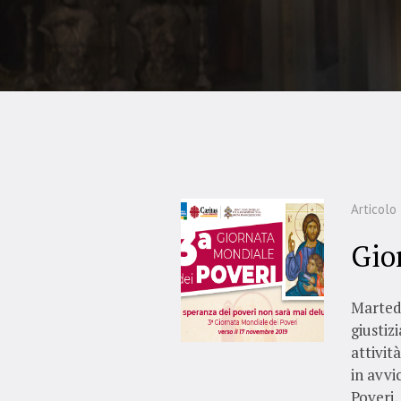
Articolo
Gio
Martedì
giustizi
attivit
in avvi
Poveri,