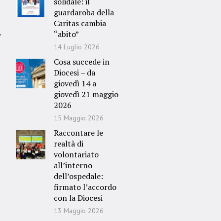
solidale: il
guardaroba della
Caritas cambia
,
“abito”
14 Luglio 2026
Cosa succede in
Diocesi – da
giovedì 14 a
giovedì 21 maggio
2026
15 Maggio 2026
Raccontare le
realtà di
volontariato
all’interno
dell’ospedale:
firmato l’accordo
con la Diocesi
13 Maggio 2026