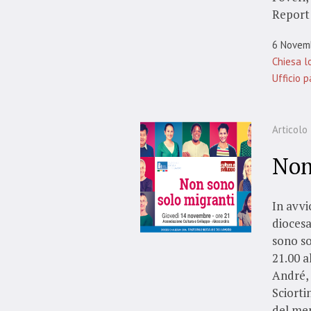
Report 
6 Novem
Chiesa l
Ufficio 
Articolo
Non
In avvi
diocesa
sono s
21.00 a
André, 
Sciorti
del men