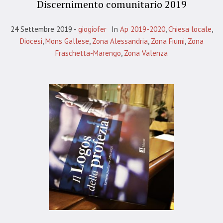
Discernimento comunitario 2019
24 Settembre 2019
giogiofer
In
Ap 2019-2020
,
Chiesa locale
,
Diocesi
,
Mons Gallese
,
Zona Alessandria
,
Zona Fiumi
,
Zona
Fraschetta-Marengo
,
Zona Valenza