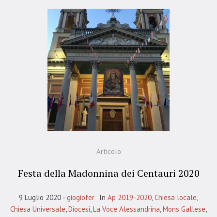
Articolo
Festa della Madonnina dei Centauri 2020
9 Luglio 2020
giogiofer
In
Ap 2019-2020
,
Chiesa locale
,
Chiesa Universale
,
Diocesi
,
La Voce Alessandrina
,
Mons Gallese
,