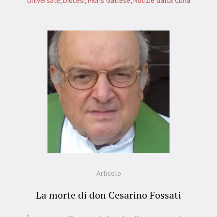
Universale
,
Diocesi
,
Mons Gallese
,
Notizie dalla Curia
Articolo
La morte di don Cesarino Fossati